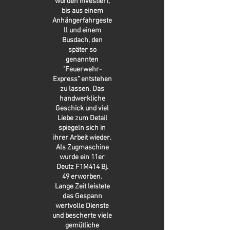
wurden investiert,
bis aus einem
Anhängerfahrgeste
ll und einem
Busdach, den
später so
genannten
"Feuerwehr-
Express" entstehen
zu lassen. Das
handwerkliche
Geschick und viel
Liebe zum Detail
spiegeln sich in
ihrer Arbeit wieder.
Als Zugmaschine
wurde ein 11er
Deutz F1M414 Bj.
49 erworben.
Lange Zeit leistete
das Gespann
wertvolle Dienste
und bescherte viele
gemütliche