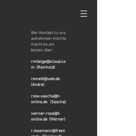
Wer Kontakt zu uns
aufnehmen möchte
macht es am
besten über:
rmtielge@icloud.co
m
(Reinhold)
remeiti@web.de
(Andre)
rose-sascha@t-
online.de
(Sascha)
werner-rose@t-
online.de
(Werner)
r.lesemann@freen