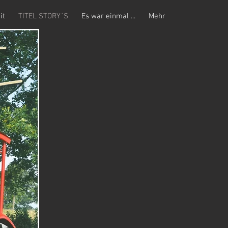
it
TITEL STORY´S
Es war einmal ...
Mehr