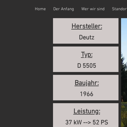
Home
Der Anfang
Wer wir sind
Standor
Hersteller:
Deutz
Typ:
D 5505
Baujahr:
1966
Leistung:
37 kW --> 52 PS