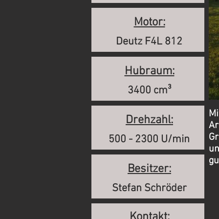
Motor:
Deutz F4L 812
Hubraum:
3400 cm³
Mi
Drehzahl:
Ar
Gr
500 - 2300 U/min
un
gu
Besitzer:
Stefan Schröder
Kontakt: