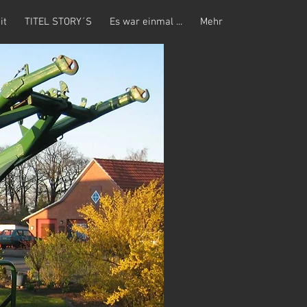
it
TITEL STORY´S
Es war einmal ...
Mehr